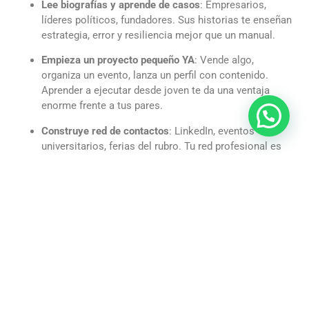
Lee biografías y aprende de casos
: Empresarios,
líderes políticos, fundadores. Sus historias te enseñan
estrategia, error y resiliencia mejor que un manual.
Empieza un proyecto pequeño YA
: Vende algo,
organiza un evento, lanza un perfil con contenido.
Aprender a ejecutar desde joven te da una ventaja
enorme frente a tus pares.
Construye red de contactos
: LinkedIn, eventos
universitarios, ferias del rubro. Tu red profesional es
uno de tus activos más importantes para esta
personalidad.
Una Mirada al Futuro para los Emprendedores
El mundo necesita más Emprendedores éticos y bien
preparados: la economía digital, los modelos sustentables,
la innovación social y los negocios globales abren
oportunidades inéditas. Chile tiene un ecosistema de
emprendimiento creciente (CORFO, Start-Up Chile, fondos
privados) y empresas que valoran a profesionales con