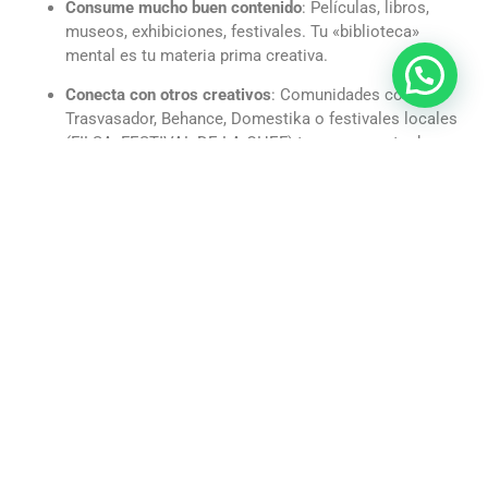
Consume mucho buen contenido
: Películas, libros,
museos, exhibiciones, festivales. Tu «biblioteca»
mental es tu materia prima creativa.
Conecta con otros creativos
: Comunidades como
Trasvasador, Behance, Domestika o festivales locales
(FILSA, FESTIVAL DE LA CHEF) te exponen y te dan
red.
Una Mirada al Futuro para los Artísticos
Las industrias creativas son uno de los sectores con mayor
crecimiento mundial. La IA generativa cambió el juego, pero
no elimina al Artístico: lo desplaza hacia roles de dirección
creativa, curaduría y conceptualización. Los Artísticos que
dominan herramientas digitales y entienden de
comunicación tienen un techo profesional muy alto, sobre
todo en proyectos remotos para mercados extranjeros.
¡Actúa Ahora!